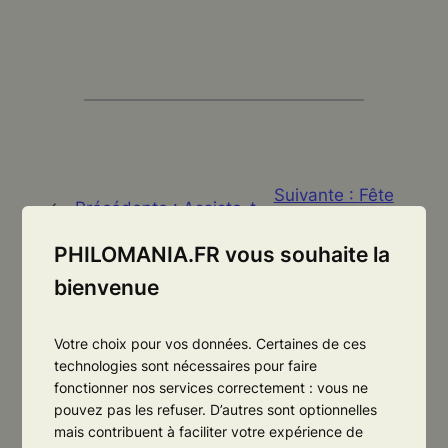
Suivante :
Fête
←
Précédente :
Assiste-t-
ses 10 ans
on a une anesthésie locale
d’existence ♥
PHILOMANIA.FR vous souhaite la
et générale des esprits ?
→
bienvenue
Votre choix pour vos données. Certaines de ces
technologies sont nécessaires pour faire
fonctionner nos services correctement : vous ne
pouvez pas les refuser. D’autres sont optionnelles
mais contribuent à faciliter votre expérience de