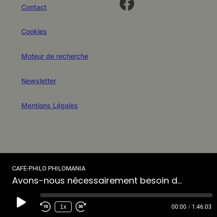
Facebook
Contact
Cookies
Moteur de recherche
Newsletter
Mentions Légales
CAFÉ-PHILO PHILOMANIA
Avons-nous nécessairement besoin de modèles ?
Play
1x
00:00
/
1:46:03
Rewind
Fast
Episode