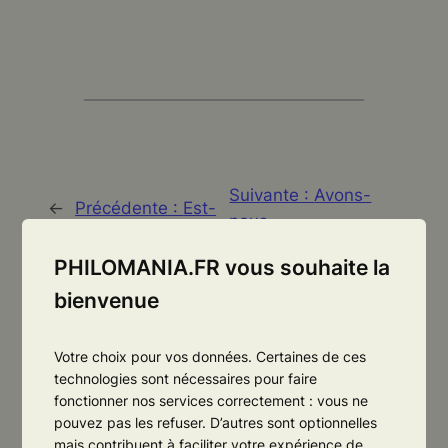
Suivante :
Avons-
←
Précédente :
Est-
nous
ce-que l’oubli est
nécessairement
nécessaire à la vie
PHILOMANIA.FR vous souhaite la
besoin de modèles ?
humaine ?
bienvenue
→
Votre choix pour vos données. Certaines de ces
technologies sont nécessaires pour faire
fonctionner nos services correctement : vous ne
pouvez pas les refuser. D’autres sont optionnelles
mais contribuent à faciliter votre expérience de