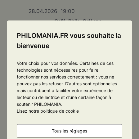
28.04.2026‎ ‎ 19:00
Café-Philo, Orléans
4€
PHILOMANIA.FR vous souhaite la
bienvenue
Votre choix pour vos données. Certaines de ces
technologies sont nécessaires pour faire
fonctionner nos services correctement : vous ne
pouvez pas les refuser. D’autres sont optionnelles
mais contribuent à faciliter votre expérience de
lecteur ou de lectrice et d’une certaine façon à
soutenir PHILOMANIA.
PHILOMANIA
Lisez notre politique de cookie
ORLÉANS
ASSOCIATION LOI 1901
Tous les réglages