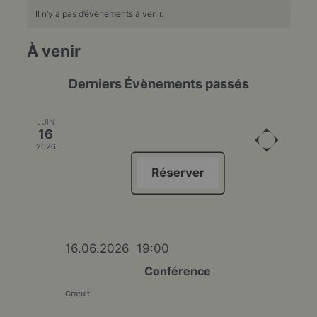
Il n’y a pas d’évènements à venir.
Recherch
Navi
À venir
Recherche
Liste
et
de
Sélectionnez
Derniers Évènements passés
navigatio
vues
une
de
Évèn
date.
vues
JUIN
16
Évènemen
2026
16.06.2026‎ ‎ 19:00
Conférence
Gratuit