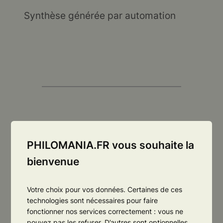
Synthèse générée par automation
←
Précédente :
Une
Suivante :
Les
PHILOMANIA.FR vous souhaite la
histoire géographique
limites de la
des humains sur la terre,
connaissance et
bienvenue
Christian Grataloup
de la croyance
→
Votre choix pour vos données. Certaines de ces
technologies sont nécessaires pour faire
fonctionner nos services correctement : vous ne
pouvez pas les refuser. D’autres sont optionnelles