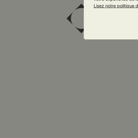
Lisez notre politique 
4/10/
La l