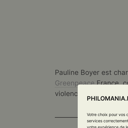
Pauline Boyer est cha
Greenpeace
France, c
violence
, et directric
PHILOMANIA.F
Votre choix pour vos 
services correctement 
votre expérience de l