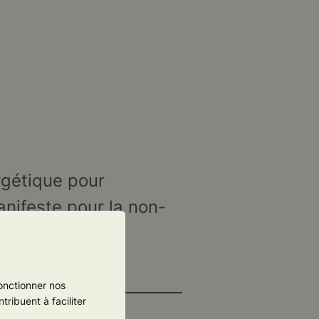
rgétique pour
nifeste pour la non-
 Non-Violentes
.
onctionner nos
ribuent à faciliter