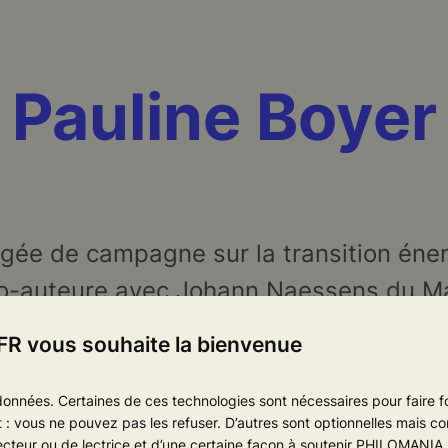
Pauline Boyer
rgée de campagne sur la transition éne
o-auteure avec Johann Naessens du
Ma
e de publication de la revue
Alternatives
R vous souhaite la bienvenue
données. Certaines de ces technologies sont nécessaires pour faire f
: vous ne pouvez pas les refuser. D’autres sont optionnelles mais cont
ecteur ou de lectrice et d’une certaine façon à soutenir PHILOMANIA.