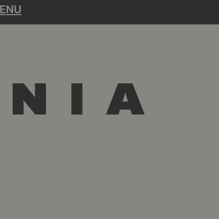
R
ENU
E
C
H
E
R
C
H
E