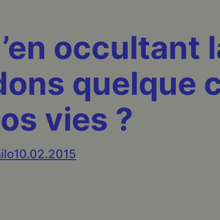
’en occultant 
dons quelque 
nos vies ?
ilo
10.02.2015