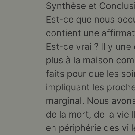
Synthèse et Conclus
SHARE
RSS FEED
LINK
Est-ce que nous occul
EMBED
contient une affirmat
Est-ce vrai ? Il y une
plus à la maison comm
faits pour que les soi
impliquant les proche
marginal. Nous avons
de la mort, de la viei
en périphérie des vill