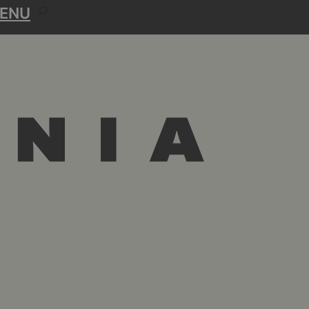
R
ENU
E
C
H
E
R
C
H
E