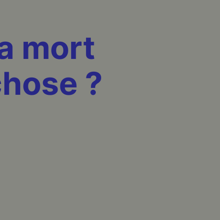
R
la mort
chose ?