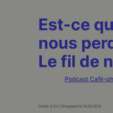
Est-ce qu
nous per
Le fil de 
Podcast Café-ph
Durée: 5:03
|
Enregistré le 10.02.2015