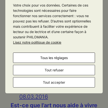
Votre choix pour vos données. Certaines de ces
technologies sont nécessaires pour faire
fonctionner nos services correctement : vous ne
10.05.2016
pouvez pas les refuser. D’autres sont optionnelles
Comment peut-on
mais contribuent à faciliter votre expérience de
s’accommoder de l’ignorance ?
lecteur ou de lectrice et d’une certaine façon à
soutenir PHILOMANIA.
Lisez notre politique de cookie
19.04.2016
Tous les réglages
Si l’homme est un être de désir,
Tout refuser
peut-on dire qu’il est libre ?
Tout accepter
08.03.2016
Est-ce que l’art nous aide à vivre