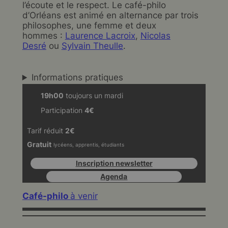
l’écoute et le respect. Le café-philo
d’Orléans est animé en alternance par trois
philosophes, une femme et deux
hommes :
Laurence Lacroix
,
Nicolas
Desré
ou
Sylvain Theulle
.
Informations pratiques
19h00
toujours un mardi
Participation
4€
Tarif réduit
2€
Gratuit
lycéens, apprentis, étudiants
Inscription newsletter
Agenda
Café-philo
à venir