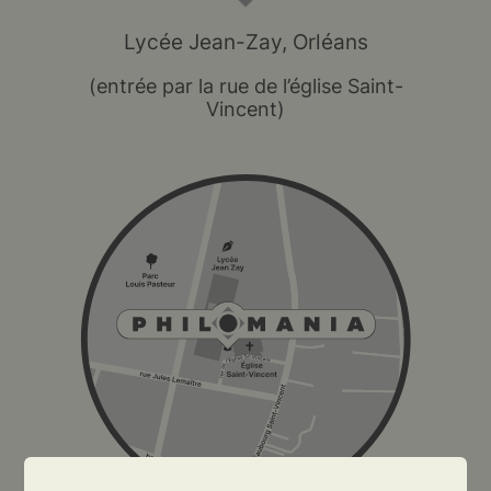
Lycée Jean-Zay, Orléans
(entrée par la rue de l’église Saint-
Vincent)