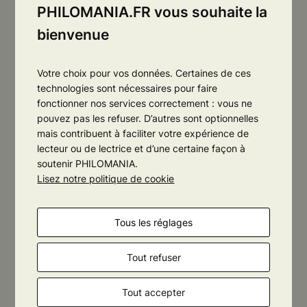
PHILOMANIA.FR vous souhaite la
bienvenue
Votre choix pour vos données. Certaines de ces
technologies sont nécessaires pour faire
fonctionner nos services correctement : vous ne
pouvez pas les refuser. D’autres sont optionnelles
mais contribuent à faciliter votre expérience de
lecteur ou de lectrice et d’une certaine façon à
soutenir PHILOMANIA.
N
«
Café-Philo, Orléans
Café-Philo, Orléans
»
Lisez notre politique de cookie
– Journée du
a
bénévolat
v
i
Tous les réglages
g
a
Tout refuser
t
Tout accepter
i